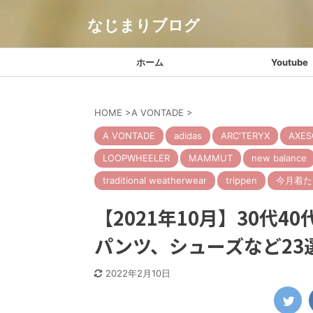
なじまりブログ
ホーム
Youtube
HOME
>
A VONTADE
>
A VONTADE
adidas
ARC'TERYX
AXES
LOOPWHEELER
MAMMUT
new balance
traditional weatherwear
trippen
今月着た
【2021年10月】30代
パンツ、シューズなど23
2022年2月10日