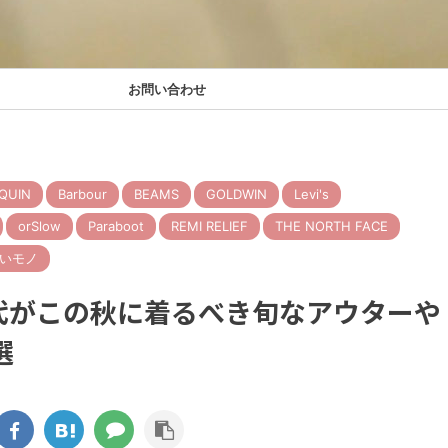
お問い合わせ
QUIN
Barbour
BEAMS
GOLDWIN
Levi's
orSlow
Paraboot
REMI RELIEF
THE NORTH FACE
いモノ
40代がこの秋に着るべき旬なアウターや
選