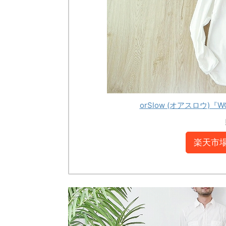
orSlow (オアスロウ)『W
楽天市