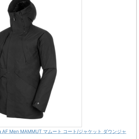
Parka AF Men MAMMUT マムート コート/ジャケット ダウンジャ